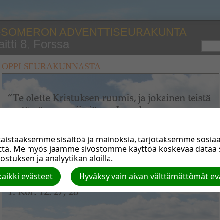
-SOMERON ADVENTTISEURAKUNTA
itti 8, Forssa
OPPI SEURAKUNNASTA
istaaksemme sisältöä ja mainoksia, tarjotaksemme sosiaal
että. Me myös jaamme sivostomme käyttöä koskevaa data
stuksen ja analyytikan aloilla.
aikki evästeet
Hyväksy vain aivan välttämättömät ev