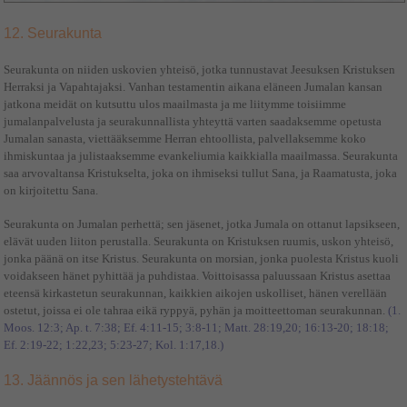
12. Seurakunta
Seurakunta on niiden uskovien yhteisö, jotka tunnustavat Jeesuksen Kristuksen
Herraksi ja Vapahtajaksi. Vanhan testamentin aikana eläneen Jumalan kansan
jatkona meidät on kutsuttu ulos maailmasta ja me liitymme toisiimme
jumalanpalvelusta ja seurakunnallista yhteyttä varten saadaksemme opetusta
Jumalan sanasta, viettääksemme Herran ehtoollista, palvellaksemme koko
ihmiskuntaa ja julistaaksemme evankeliumia kaikkialla maailmassa. Seurakunta
saa arvovaltansa Kristukselta, joka on ihmiseksi tullut Sana, ja Raamatusta, joka
on kirjoitettu Sana.
Seurakunta on Jumalan perhettä; sen jäsenet, jotka Jumala on ottanut lapsikseen,
elävät uuden liiton perustalla. Seurakunta on Kristuksen ruumis, uskon yhteisö,
jonka päänä on itse Kristus. Seurakunta on morsian, jonka puolesta Kristus kuoli
voidakseen hänet pyhittää ja puhdistaa. Voittoisassa paluussaan Kristus asettaa
eteensä kirkastetun seurakunnan, kaikkien aikojen uskolliset, hänen verellään
ostetut, joissa ei ole tahraa eikä ryppyä, pyhän ja moitteettoman seurakunnan.
(1.
Moos. 12:3; Ap. t. 7:38; Ef. 4:11-15; 3:8-11; Matt. 28:19,20; 16:13-20; 18:18;
Ef. 2:19-22; 1:22,23; 5:23-27; Kol. 1:17,18.)
13. Jäännös ja sen lähetystehtävä