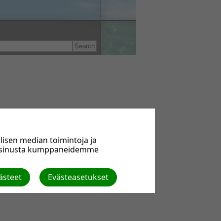
isen median toimintoja ja
a sinusta kumppaneidemme
ästeet
Evästeasetukset