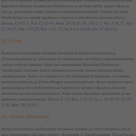
palvella toisiamme ja saada palvelua toisiltamme varauksitta ja puolueettomasti.
Raamatun ilmoitus Jeesuksesta Kristuksesta on antanut meille saman uskon ja
toivon, ja esitämme tämän yhteisen todistuksemme kaikille. Tämän yhteyden
lähtökohtana on meidät lapsikseen ottaneen kolmiyhteisen Jumalan ykseys.
(Room. 12:4,5; 1. Kor. 12:12-14; Matt. 28:19,20; Ps. 133:1; 2. Kor. 5:16,17; Ap. t.
17:26,27; Gal. 3:27,29; Kol. 3:11- 15; Ef. 4:1-6,14-16; Joh. 17:20-23.)
15. Kaste
Kasteessa tunnustamme uskomme Jeesuksen Kristuksen kuolemaan ja
ylösnousemukseen ja todistamme kuolemastamme synnille ja tarkoituksestamme
vaeltaa uudessa elämässä. Siten me tunnustamme Kristuksen Herraksi ja
Vapahtajaksi, liitymme hänen kansaansa ja meidät otetaan jäseniksi hänen
seurakuntaansa. Kaste on vertauskuva yhteydestämme Kristukseen, syntiemme
anteeksiantamisesta ja Pyhän Hengen vastaanottamisesta. Kaste tapahtuu veteen
upottamalla ja sen edellytyksenä on kastettavan antama vakuutus uskostaan
Jeesukseen ja synnistä kääntyminen. Kaste seuraa Raamatun opettamista ja sen
opetusten vastaanottamista.
(Room. 6:1-6; Kol. 2:12,13; Ap. t. 16:30-33; 22:16;
2:38; Matt. 28:19,20.)
16. Herran ehtoollinen
Herran ehtoollisella osallistumme Jeesuksen ruumiin ja veren vertauskuvista ja
siten ilmaisemme uskomme häneen, Herraamme ja Vapahtajaamme. Ehtoollisessa