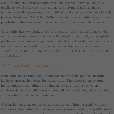
Kaikkien aikojen yleismaailmalliseen seurakuntaan kuuluvat kaikki, jotka
todella uskovat Kristukseen, mutta viimeisinä päivinä, laajalle levinneen
luopumuksen aikana, on kutsuttu esiin
jäännös
, joka noudattaa Jumalan käskyjä
ja uskoo Jeesukseen. Tämä jäännös ilmoittaa tuomion ajan koittaneen, julistaa
pelastusta Kristuksessa ja kaiuttaa hänen toisen tulemuksensa lähestymistä.
Tämän julistuksen vertauskuvina ovat Ilmestyskirjan 14. luvun kolme enkeliä;
sen kanssa samanaikaisesti on taivaassa käynnissä tuomiotoimi, ja maan päällä
julistus johtaa parannukseen ja uskonpuhdistukseen. Jokaista uskovaa kutsutaan
osallistumaan henkilökohtaisesti tähän maailmanlaajuiseen
todistamiseen.
(Ilm.
12:17; 14:6-12; 18:1-4; 2. Kor. 5:10; Juud. 3,14; 1. Piet. 1:16-19; 2. Piet. 3:10-
14; Ilm. 21:1-14.)
14. Yhteys Kristuksen ruumiissa
Seurakunta on yksi ruumis, mutta siinä on monta jäsentä, jotka on kutsuttu
kaikista kansoista, heimoista, kielistä ja maista. Kristuksessa olemme uutta
luomakuntaa; rotua, kulttuuria, koulutusta ja kansallisuutta koskevien
erilaisuuksien tai eron ylhäisen ja alhaisen, rikkaan ja köyhän, miehen ja naisen
välillä ei tule erottaa meitä toisistamme.
Olemme kaikki samanarvoisia Kristuksessa, joka on liittänyt meidät yhdessä
Hengessä yhdeksi yhteisöksi hänen kanssaan ja toistemme kanssa; meidän tulee