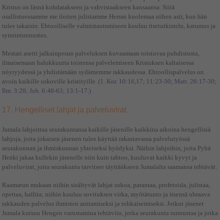
Kristus on läsnä kohdatakseen ja vahvistaakseen kansaansa. Siitä
osallistuessamme me iloiten julistamme Herran kuolemaa siihen asti, kun hän
tulee takaisin. Ehtoolliselle valmistautumiseen kuuluu itsetutkistelu, katumus ja
synnintunnustus.
Mestari asetti jalkainpesun palveluksen kuvaamaan toistuvaa puhdistusta,
ilmaisemaan halukkuutta toistensa palvelemiseen Kristuksen kaltaisessa
nöyryydessä ja yhdistämään sydämemme rakkaudessa. Ehtoollispalvelus on
avoin kaikille uskoville kristityille.
(1. Kor. 10:16,17; 11:23-30; Matt. 26:17-30;
Ilm. 3:20; Joh. 6:48-63; 13:1-17.)
17. Hengelliset lahjat ja palveluvirat
Jumala lahjoittaa seurakuntansa kaikille jäsenille kaikkina aikoina hengellisiä
lahjoja, joita jokaisen jäsenen tulee käyttää rakastavassa palvelutyössä
seurakunnan ja ihmiskunnan yhteiseksi hyödyksi. Näihin lahjoihin, joita Pyhä
Henki jakaa kullekin jäsenelle niin kuin tahtoo, kuuluvat kaikki kyvyt ja
palveluvirat, joita seurakunta tarvitsee täyttääkseen Jumalalta saamansa tehtävät.
Raamatun mukaan niihin sisältyvät lahjat uskoa, parantaa, profetoida, julistaa,
opettaa, hallita; niihin kuuluu sovituksen virka, myötätunto ja itsensä uhraava
rakkauden palvelus ihmisten auttamiseksi ja rohkaisemiseksi. Jotkut jäsenet
Jumala kutsuu Hengen varustamina tehtäviin, jotka seurakunta tunnustaa ja jotka