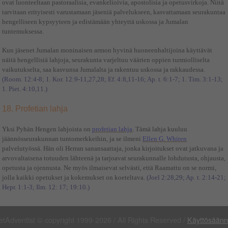
ovat luonteeltaan pastoraalisia, evankelioivia, apostolisia ja opetusvirkoja. Niitä
tarvitaan erityisesti varustamaan jäseniä palvelukseen, kasvattamaan seurakuntaa
hengelliseen kypsyyteen ja edistämään yhteyttä uskossa ja Jumalan
tuntemuksessa.
Kun jäsenet Jumalan moninaisen armon hyvinä huoneenhaltijoina käyttävät
näitä hengellisiä lahjoja, seurakunta varjeltuu väärien oppien turmiolliselta
vaikutukselta, saa kasvunsa Jumalalta ja rakentuu uskossa ja rakkaudessa.
(Room. 12:4-8; 1. Kor. 12:9-11,27,28; Ef. 4:8,11-16; Ap. t. 6:1-7; 1. Tim. 3:1-13;
1. Piet. 4:10,11.)
18. Profetian lahja
Yksi Pyhän Hengen lahjoista on
profetian lahja
. Tämä lahja kuuluu
jäännösseurakunnan tuntomerkkeihin, ja se ilmeni
Ellen G. Whiten
palvelutyössä. Hän oli Herran sanansaattaja, jonka kirjoitukset ovat jatkuvana ja
arvovaltaisena totuuden lähteenä ja tarjoavat seurakunnalle lohdutusta, ohjausta,
opetusta ja ojennusta. Ne myös ilmaisevat selvästi, että Raamattu on se normi,
jolla kaikki opetukset ja kokemukset on koeteltava.
(Joel 2:28,29; Ap. t. 2:14-21;
Hepr. 1:1-3; Ilm. 12: 17; 19:10.)
etAdventist © copyright 1999-2026 / All Rights Reserved /
Käyttösäänn