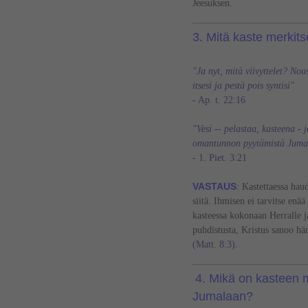
Jeesuksen.
3.
Mitä kaste merkits
"Ja nyt, mitä viivyttelet? No
itsesi ja pestä pois syntisi"
- Ap. t. 22:16
"Vesi -- pelastaa, kasteena - 
omantunnon pyytämistä Juma
- 1. Piet. 3:21
VASTAUS
:
Kastettaessa hau
siitä. Ihmisen ei tarvitse en
kasteessa kokonaan Herralle ja
puhdistusta, Kristus sanoo hän
(Matt. 8:3)
.
4. Mikä on kasteen 
Jumalaan?