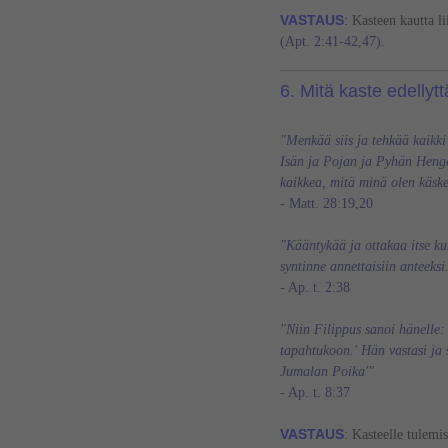
VASTAUS
:
Kasteen kautta l
(Apt. 2:41-42,47).
6. Mitä kaste edellyt
"Menkää siis ja tehkää kaikki
Isän ja Pojan ja Pyhän Heng
kaikkea, mitä minä olen käsk
- Matt. 28:19,20
"
Kääntykää ja ottakaa itse ku
syntinne annettaisiin anteeksi
-
Ap. t. 2:38
"Niin Filippus sanoi hänelle: 
tapahtukoon.' Hän vastasi ja 
Jumalan Poika'"
- Ap. t. 8:37
VASTAUS
:
Kasteelle tulemi