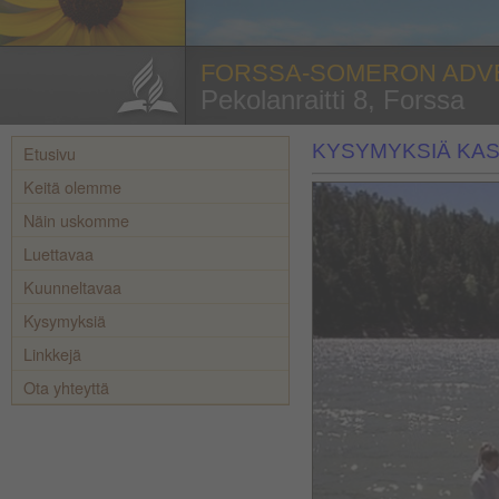
FORSSA-SOMERON ADV
Pekolanraitti 8, Forssa
KYSYMYKSIÄ KA
Etusivu
Keitä olemme
Näin uskomme
Luettavaa
Kuunneltavaa
Kysymyksiä
Linkkejä
Ota yhteyttä