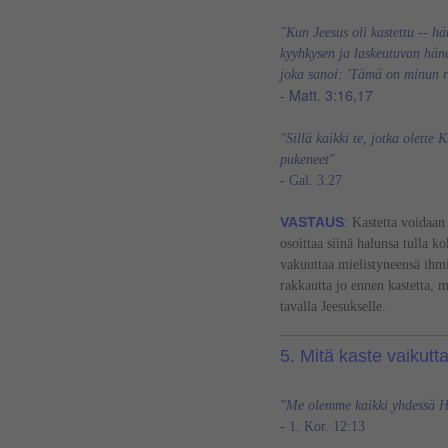
"Kun Jeesus oli kastettu -- h
kyyhkysen ja laskeutuvan häne
joka sanoi: 'Tämä on minun r
- Matt. 3:16,17
"Sillä kaikki te, jotka olette 
pukeneet"
- Gal. 3:27
VASTAUS
:
Kastetta voidaan
osoittaa siinä halunsa tulla 
vakuuttaa mielistyneensä ihm
rakkautta jo ennen kastetta, m
tavalla Jeesukselle.
5. Mitä kaste vaikutta
"Me olemme kaikki yhdessä He
- 1. Kor. 12:13