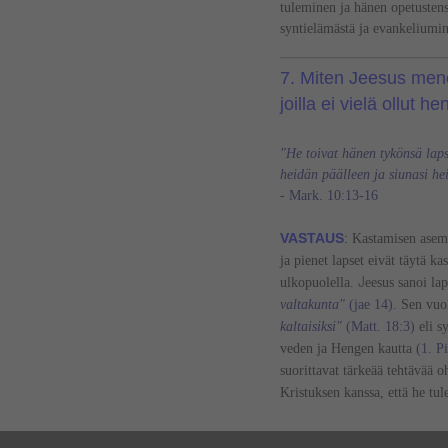
tuleminen ja hänen opetusten
syntielämästä ja evankeliumi
7. Miten Jeesus menet
joilla ei vielä ollut 
"He toivat hänen tykönsä lapsi
heidän päälleen ja siunasi he
- Mark. 10:13-16
VASTAUS
:
Kastamisen asemas
ja pienet lapset eivät täytä k
J
ulkopuolella.
eesus sanoi
lap
valtakunta"
(jae 14)
. Sen vuo
kaltaisiksi"
(Matt. 18:3)
eli s
veden ja Hengen kautta
(1. Pi
suorittavat tärkeää tehtävää o
Kristuksen kanssa, että he tul