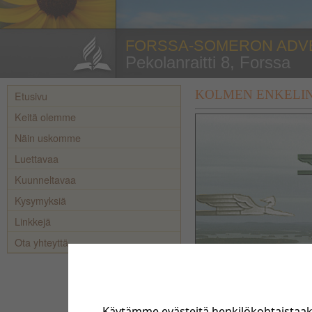
FORSSA-SOMERON ADV
Pekolanraitti 8, Forssa
KOLMEN ENKELI
Etusivu
Keitä olemme
Näin uskomme
Luettavaa
Kuunneltavaa
Kysymyksiä
Linkkejä
Ota yhteyttä
Käytämme evästeitä henkilökohtaistaa