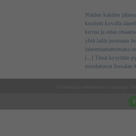
Näiden kahden jäljessä
kuulutti kovalla äänel
kuvaa ja ottaa otsaans
yhtä lailla juomaan J
laimentamattomana on
[...]
Tässä kysytään pyh
noudattavat Jumalan k
Provided by netAdventist © copyright 199
E