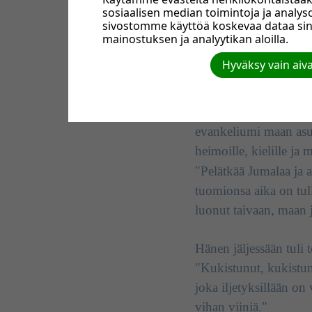
sosiaalisen median toimintoja ja anal
sivostomme käyttöä koskevaa dataa si
mainostuksen ja analyytikan aloilla.
Johanneksen ilmesty
Hyväksy vain aiv
"Minä näin taas uuden
taivaan laella. Hänen 
evankeliumi maan asukk
heimoille, kielille ja 
"Pelätkää Jumalaa ja 
tuomionsa aika on tul
luonut taivaan, maan j
Hänen jäljessään tuli 
"Kukistunut, kukistun
joka iljetyksillään on
vihan viiniä."